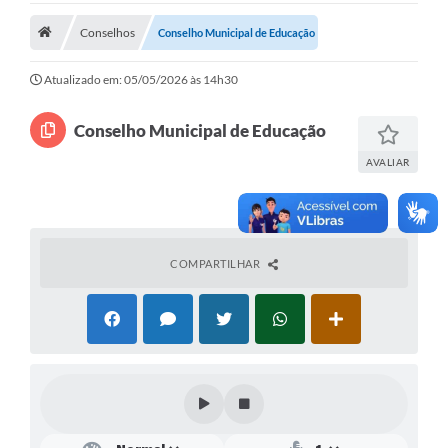
Legislação
Conselhos
Conselho Municipal de Educação
Atos Municipais
Atualizado em: 05/05/2026 às 14h30
Transparência
Conselho Municipal de Educação
CIPA 2026-2027
AVALIAR
Cadastros Culturais
Lei Paulo Gustavo
COMPARTILHAR
Aldir Blanc (PNAB)
Arquivos para Download
e-SIC
Carta de Serviços
PROCON