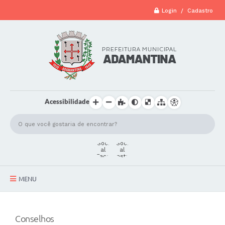
Login / Cadastro
Acessibilidade
MENU
A Cidade
Conselhos
Secretarias