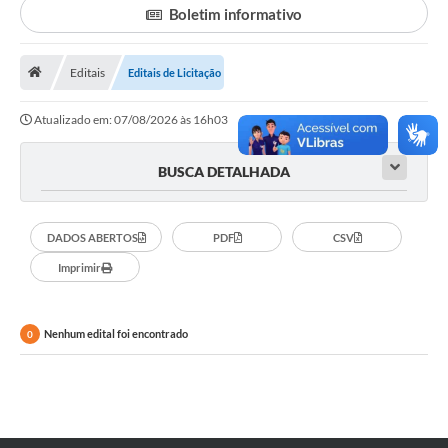
Boletim informativo
Legislação
Atos Municipais
Editais
Editais de Licitação
Transparência
Atualizado em: 07/08/2026 às 16h03
CIPA 2026-2027
BUSCA DETALHADA
Cadastros Culturais
Lei Paulo Gustavo
DADOS ABERTOS
PDF
CSV
Imprimir
Aldir Blanc (PNAB)
Arquivos para Download
Nenhum edital foi encontrado
0
e-SIC
Carta de Serviços
PROCON