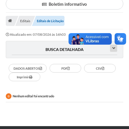
Boletim informativo
Legislação
Atos Municipais
Editais
Editais de Licitação
Transparência
Atualizado em: 07/08/2026 às 16h03
CIPA 2026-2027
BUSCA DETALHADA
Cadastros Culturais
Lei Paulo Gustavo
DADOS ABERTOS
PDF
CSV
Imprimir
Aldir Blanc (PNAB)
Arquivos para Download
Nenhum edital foi encontrado
0
e-SIC
Carta de Serviços
PROCON