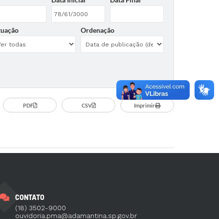
tuação
Ordenação
PDF
CSV
Imprimir
CONTATO
(18) 3502-9000
ouvidoria.pma@adamantina.sp.gov.br