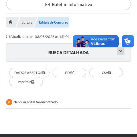
Boletim informativo
Legislação
Atos Municipais
Editais
Editais de Concurso
Transparência
Atualizado em: 03/08/2026 às 15h01
CIPA 2026-2027
BUSCA DETALHADA
Cadastros Culturais
Lei Paulo Gustavo
DADOS ABERTOS
PDF
CSV
Imprimir
Aldir Blanc (PNAB)
Arquivos para Download
Nenhum edital foi encontrado
0
e-SIC
Carta de Serviços
PROCON