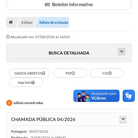
Boletim informativo
Legislação
Atos Municipais
Editais
Editais de Licitação
Transparência
Atualizado em: 07/08/2026 às 16h03
CIPA 2026-2027
BUSCA DETALHADA
Cadastros Culturais
Lei Paulo Gustavo
DADOS ABERTOS
PDF
CSV
Imprimir
Aldir Blanc (PNAB)
Arquivos para Download
editais encontrados
2
e-SIC
CHAMADA PÚBLICA 04/2026
Carta de Serviços
PROCON
30/07/2026
Postagem:
20/08/2026 às 09h00
Realização: