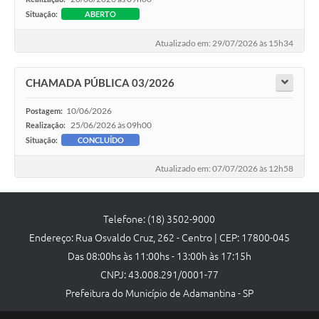
SEBRAE
Situação:
ABERTO
LGPD
Atualizado em: 29/07/2026 às 15h34
Sugestões
CHAMADA PÚBLICA 03/2026
SOLICITAÇÕES PRESENCIAIS (SIC-FÍSICO)
10/06/2026
Postagem:
Expediente
25/06/2026 às 09h00
Realização:
Situação:
CONCLUÍDO
Sistemas
Atualizado em: 07/07/2026 às 12h58
Ouvidoria
Galeria de Vídeos
Telefone: (18) 3502-9000
Projetos
Endereço: Rua Osvaldo Cruz, 262 - Centro | CEP: 17800-045
Das 08:00hs às 11:00hs - 13:00h às 17:15h
Contas Públicas
CNPJ: 43.008.291/0001-77
Editais
Prefeitura do Município de Adamantina - SP