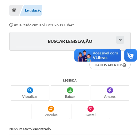
Legislação
Legislação
Atos Municipais
Atualizado em: 07/08/2026 às 13h45
Transparência
BUSCAR LEGISLAÇÃO
CIPA 2026-2027
Cadastros Culturais
DADOS ABERTOS
Lei Paulo Gustavo
LEGENDA:
Aldir Blanc (PNAB)
Arquivos para Download
Visualizar
Baixar
Anexos
e-SIC
Vínculos
Gostei
Carta de Serviços
Nenhum ato foi encontrado
PROCON