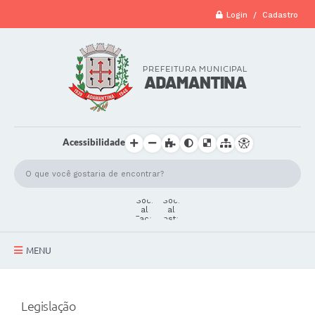
Login / Cadastro
Acessibilidade
MENU
A Cidade
Legislação
Secretarias