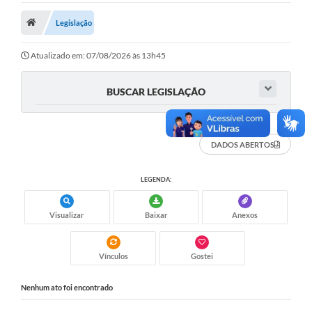
Legislação
Legislação
Atos Municipais
Atualizado em: 07/08/2026 às 13h45
Transparência
BUSCAR LEGISLAÇÃO
CIPA 2026-2027
Cadastros Culturais
DADOS ABERTOS
Lei Paulo Gustavo
LEGENDA:
Aldir Blanc (PNAB)
Arquivos para Download
Visualizar
Baixar
Anexos
e-SIC
Vínculos
Gostei
Carta de Serviços
Nenhum ato foi encontrado
PROCON