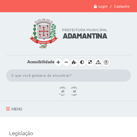
Login / Cadastro
Acessibilidade
MENU
A Cidade
Legislação
Secretarias