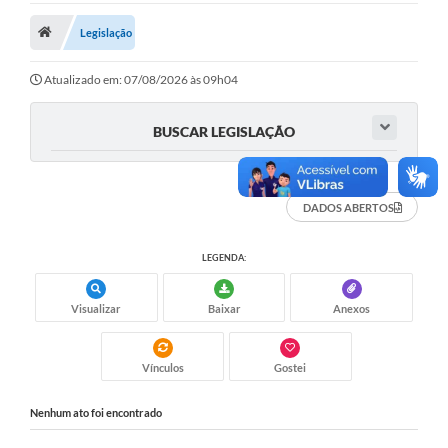
Legislação
Legislação
Atos Municipais
Atualizado em: 07/08/2026 às 09h04
Transparência
BUSCAR LEGISLAÇÃO
CIPA 2026-2027
Cadastros Culturais
DADOS ABERTOS
Lei Paulo Gustavo
LEGENDA:
Aldir Blanc (PNAB)
Arquivos para Download
Visualizar
Baixar
Anexos
e-SIC
Vínculos
Gostei
Carta de Serviços
Nenhum ato foi encontrado
PROCON