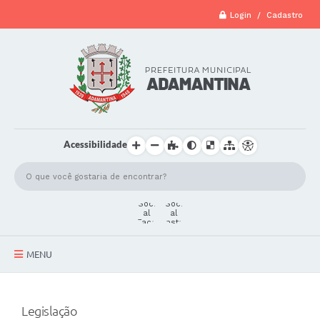
Login / Cadastro
Acessibilidade
MENU
A Cidade
Legislação
Secretarias