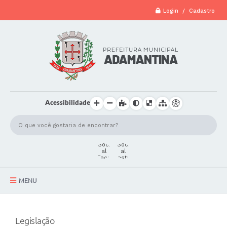
Login / Cadastro
Acessibilidade
MENU
A Cidade
Legislação
Secretarias