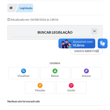
Legislação
Legislação
Atos Municipais
Atualizado em: 06/08/2026 às 14h56
Transparência
BUSCAR LEGISLAÇÃO
CIPA 2026-2027
Cadastros Culturais
DADOS ABERTOS
Lei Paulo Gustavo
LEGENDA:
Aldir Blanc (PNAB)
Arquivos para Download
Visualizar
Baixar
Anexos
e-SIC
Vínculos
Gostei
Carta de Serviços
Nenhum ato foi encontrado
PROCON