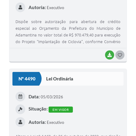
Autoria:
Executivo
Dispõe sobre autorização para abertura de crédito
especial ao Orçamento da Prefeitura do Município de
Adamantina no valor total de R$ 970.479,40 para execução
do Projeto “Implantação de Ciclovia”, conforme Convênio
SJC/FID nº 71/2025 e dá outras providências.
BAIXAR
G
O
S
Nº 4490
Lei Ordinária
T
E
Data:
05/03/2026
I
Situação:
EM VIGOR
Autoria:
Executivo