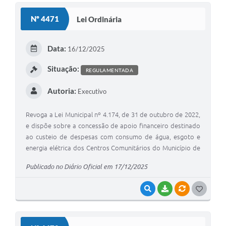
S
Nº 4471
Lei Ordinária
T
E
Data:
16/12/2025
I
Situação:
REGULAMENTADA
Autoria:
Executivo
Revoga a Lei Municipal nº 4.174, de 31 de outubro de 2022,
e dispõe sobre a concessão de apoio financeiro destinado
ao custeio de despesas com consumo de água, esgoto e
energia elétrica dos Centros Comunitários do Município de
Adamantina e dá outras providências.
Publicado no Diário Oficial em 17/12/2025
VISUALIZAR
BAIXAR
VÍNCULOS
G
O
S