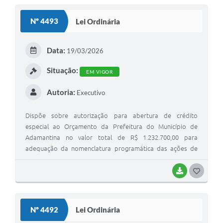
SEBRAE
Nº 4493
Lei Ordinária
LGPD
Sugestões
Data:
19/03/2026
SOLICITAÇÕES PRESENCIAIS (SIC-FÍSICO)
Situação:
EM VIGOR
Expediente
Autoria:
Executivo
Sistemas
Dispõe sobre autorização para abertura de crédito
Ouvidoria
especial ao Orçamento da Prefeitura do Município de
Adamantina no valor total de R$ 1.232.700,00 para
Galeria de Vídeos
adequação da nomenclatura programática das ações de
Proteção Social Especial de Média e Alta Complexidade e
Projetos
dá outras providências.
BAIXAR
G
Contas Públicas
O
S
Editais
Nº 4492
Lei Ordinária
T