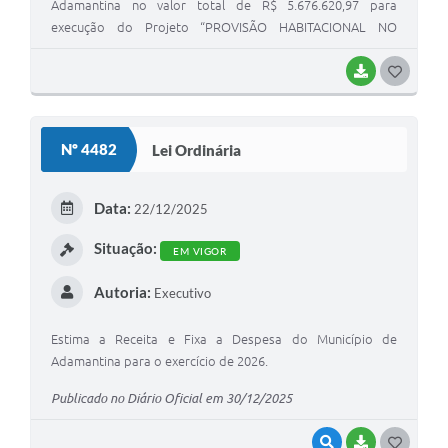
Adamantina no valor total de R$ 5.676.620,97 para
execução do Projeto “PROVISÃO HABITACIONAL NO
MUNICÍPIO DE ADAMANTINA - SP”, para construção de 40
moradias no bairro Jardim Adamantina, e dá outras
BAIXAR
G
providências.
O
S
Nº 4482
Lei Ordinária
T
E
Data:
22/12/2025
I
Situação:
EM VIGOR
Autoria:
Executivo
Estima a Receita e Fixa a Despesa do Município de
Adamantina para o exercício de 2026.
Publicado no Diário Oficial em 30/12/2025
VISUALIZAR
BAIXAR
G