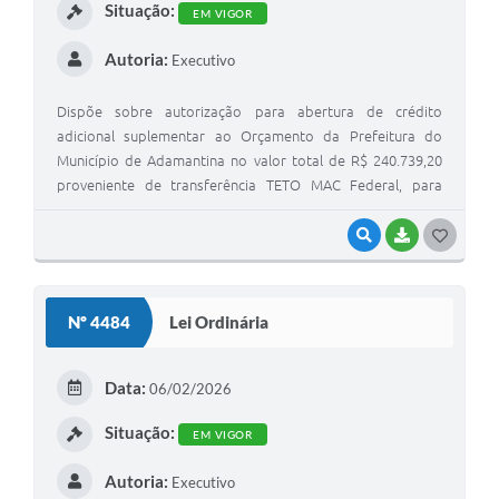
Situação:
EM VIGOR
Autoria:
Executivo
Dispõe sobre autorização para abertura de crédito
adicional suplementar ao Orçamento da Prefeitura do
Município de Adamantina no valor total de R$ 240.739,20
proveniente de transferência TETO MAC Federal, para
redução de filas de Cirurgias Eletivas e dá outras
providências.
VISUALIZAR
BAIXAR
G
O
S
Nº 4484
Lei Ordinária
T
E
Data:
06/02/2026
I
Situação:
EM VIGOR
Autoria:
Executivo