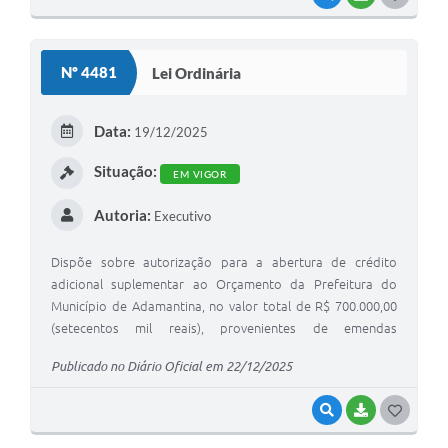
O
S
Nº 4481
Lei Ordinária
T
E
Data:
19/12/2025
I
Situação:
EM VIGOR
Autoria:
Executivo
Dispõe sobre autorização para a abertura de crédito
adicional suplementar ao Orçamento da Prefeitura do
Município de Adamantina, no valor total de R$ 700.000,00
(setecentos mil reais), provenientes de emendas
parlamentares dos Deputados Estaduais Dirceu Dalben,
Publicado no Diário Oficial em 22/12/2025
Antônio Donato Madormo e Lucas Bove, e dá outras
providências.
VISUALIZAR
BAIXAR
G
O