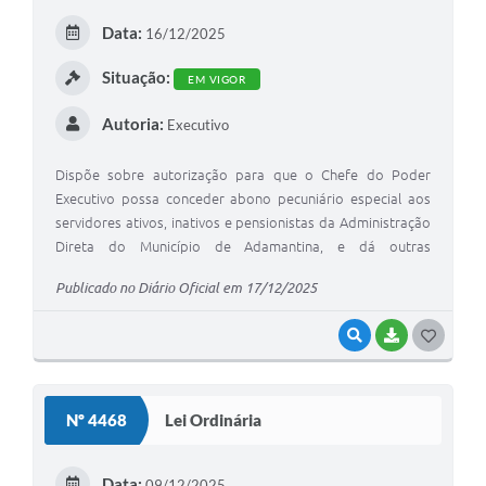
E
Data:
16/12/2025
I
Situação:
EM VIGOR
Autoria:
Executivo
Dispõe sobre autorização para que o Chefe do Poder
Executivo possa conceder abono pecuniário especial aos
servidores ativos, inativos e pensionistas da Administração
Direta do Município de Adamantina, e dá outras
providências.
Publicado no Diário Oficial em 17/12/2025
VISUALIZAR
BAIXAR
G
O
S
Nº 4468
Lei Ordinária
T
E
Data:
09/12/2025