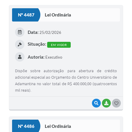
O
S
Nº 4487
Lei Ordinária
T
E
Data:
25/02/2026
I
Situação:
EM VIGOR
Autoria:
Executivo
Dispõe sobre autorização para abertura de crédito
adicional especial ao Orçamento do Centro Universitário de
Adamantina no valor total de R$ 400.000,00 (quatrocentos
mil reais).
VISUALIZAR
BAIXAR
G
O
S
Nº 4486
Lei Ordinária
T