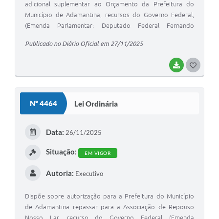
adicional suplementar ao Orçamento da Prefeitura do
Município de Adamantina, recursos do Governo Federal,
(Emenda Parlamentar: Deputado Federal Fernando
Marangoni) e dá outras providências.
Publicado no Diário Oficial em 27/11/2025
BAIXAR
G
O
S
Nº 4464
Lei Ordinária
T
E
Data:
26/11/2025
I
Situação:
EM VIGOR
Autoria:
Executivo
Dispõe sobre autorização para a Prefeitura do Município
de Adamantina repassar para a Associação de Repouso
Nosso Lar, recurso do Governo Federal (Emenda