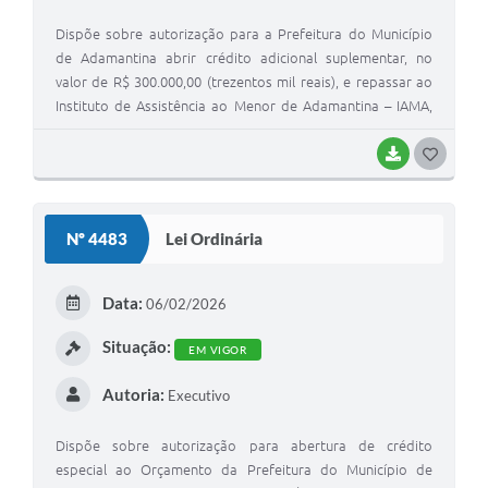
Dispõe sobre autorização para a Prefeitura do Município
de Adamantina abrir crédito adicional suplementar, no
valor de R$ 300.000,00 (trezentos mil reais), e repassar ao
Instituto de Assistência ao Menor de Adamantina – IAMA,
recursos do Governo Federal (Emenda Parlamentar:
Deputado Federal Ricardo Sales) e dá outras providências.
BAIXAR
G
O
S
Nº 4483
Lei Ordinária
T
E
Data:
06/02/2026
I
Situação:
EM VIGOR
Autoria:
Executivo
Dispõe sobre autorização para abertura de crédito
especial ao Orçamento da Prefeitura do Município de