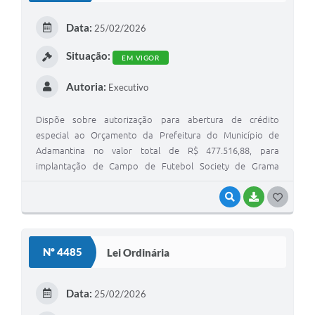
E
Data:
25/02/2026
I
Situação:
EM VIGOR
Autoria:
Executivo
Dispõe sobre autorização para abertura de crédito
especial ao Orçamento da Prefeitura do Município de
Adamantina no valor total de R$ 477.516,88, para
implantação de Campo de Futebol Society de Grama
Sintética no Parque Caldeira, do Programa “Apoio a
Implantação e Modernização de Infraestrutura para
VISUALIZAR
BAIXAR
G
Esporte Amador, Recreativo e de Lazer” – SNEAELIS
O
(Emenda Parlamentar Individual – RP16) emenda nº
S
27960006 - Deputado Alexandre Leite, e dá outras
Nº 4485
Lei Ordinária
providências.
T
E
Data:
25/02/2026
I