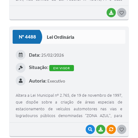
alterações e dá outras providências.
BAIXAR
G
O
S
Nº 4488
Lei Ordinária
T
E
Data:
25/02/2026
I
Situação:
EM VIGOR
Autoria:
Executivo
Altera a Lei Municipal nº 2.765, de 19 de novembro de 1997,
que dispõe sobre a criação de áreas especiais de
estacionamento de veículos automotores nas vias e
logradouros públicos denominadas “ZONA AZUL”, para
incluir a obrigatoriedade de uso de bolsões exclusivos para
motocicletas, motonetas, ciclomotores e similares, e dá
VISUALIZAR
BAIXAR
VÍNCULOS
G
outras providências.