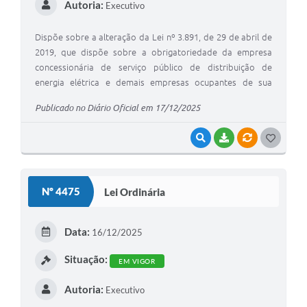
Autoria:
Executivo
Dispõe sobre a alteração da Lei nº 3.891, de 29 de abril de
2019, que dispõe sobre a obrigatoriedade da empresa
concessionária de serviço público de distribuição de
energia elétrica e demais empresas ocupantes de sua
infraestrutura a se restringir à ocupação do espaço público
Publicado no Diário Oficial em 17/12/2025
dentro do que estabelece as normas técnicas aplicáveis e
promover a regularização e a retirada dos fios inutilizados
VISUALIZAR
BAIXAR
VÍNCULOS
G
em vias públicas.
O
S
Nº 4475
Lei Ordinária
T
E
Data:
16/12/2025
I
Situação:
EM VIGOR
Autoria:
Executivo