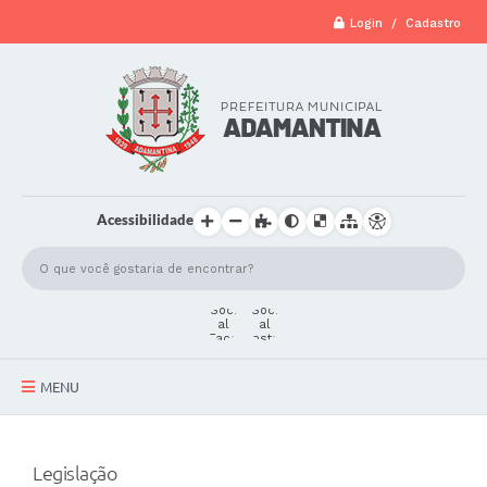
Login / Cadastro
Acessibilidade
MENU
A Cidade
Legislação
Secretarias