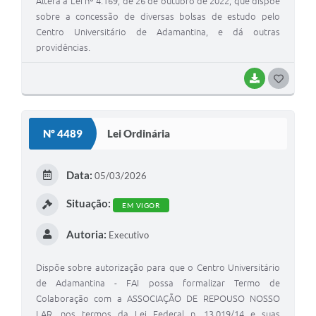
Altera a Lei nº 4.169, de 26 de outubro de 2022, que dispõe
sobre a concessão de diversas bolsas de estudo pelo
Centro Universitário de Adamantina, e dá outras
providências.
BAIXAR
G
O
S
Nº 4489
Lei Ordinária
T
E
Data:
05/03/2026
I
Situação:
EM VIGOR
Autoria:
Executivo
Dispõe sobre autorização para que o Centro Universitário
de Adamantina - FAI possa formalizar Termo de
Colaboração com a ASSOCIAÇÃO DE REPOUSO NOSSO
LAR, nos termos da Lei Federal n. 13.019/14 e suas