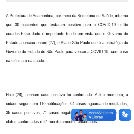
SEBRAE
A Prefeitura de Adamantina, por meio da Secretaria de Saúde, informa
LGPD
que 30 pacientes que testaram positivo para o COVID-19 estão
Sugestões
curados.
Esse dado é importante tendo em vista que o Governo do
SOLICITAÇÕES PRESENCIAIS (SIC-FÍSICO)
Estado anunciou ontem (27), o Plano São Paulo que é a estratégia do
Governo do Estado de São Paulo para vencer a COVID-19, com base
Expediente
na ciência e na saúde.
Sistemas
Ouvidoria
Galeria de Vídeos
Hoje (28), nenhum caso positivo foi confirmado. Até o momento, a
Projetos
cidade segue com 110 notificações, 04 casos aguardando resultados,
Contas Públicas
35 casos positivos, 71 casos negativos, nenhum óbito suspeito, 03
óbitos confirmados e 84 monitoramentos encerrados.
Editais