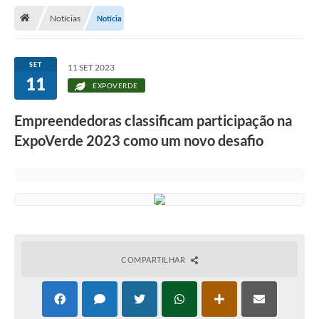
Notícias
Notícia
Legislação
Atos Municipais
SET
11 SET 2023
11
Transparência
EXPOVERDE
CIPA 2026-2027
Empreendedoras classificam participação na
Cadastros Culturais
ExpoVerde 2023 como um novo desafio
Lei Paulo Gustavo
Aldir Blanc (PNAB)
Arquivos para Download
e-SIC
COMPARTILHAR
Carta de Serviços
PROCON