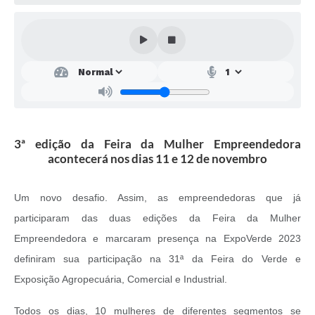
SEBRAE
LGPD
Sugestões
SOLICITAÇÕES PRESENCIAIS (SIC-FÍSICO)
Expediente
3ª edição da Feira da Mulher Empreendedora
Sistemas
acontecerá nos dias 11 e 12 de novembro
Ouvidoria
Um novo desafio. Assim, as empreendedoras que já
Galeria de Vídeos
participaram das duas edições da Feira da Mulher
Projetos
Empreendedora e marcaram presença na ExpoVerde 2023
definiram sua participação na 31ª da Feira do Verde e
Contas Públicas
Exposição Agropecuária, Comercial e Industrial.
Editais
Todos os dias, 10 mulheres de diferentes segmentos se