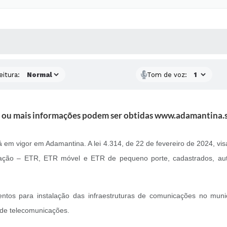
 MÍDIAS
RECEBA NOTÍCIAS
eitura:
Tom de voz:
 ou mais informações podem ser obtidas www.adamantina.s
á em vigor em Adamantina. A lei 4.314, de 22 de fevereiro de 2024, visa
ação – ETR, ETR móvel e ETR de pequeno porte, cadastrados, aut
mentos para instalação das infraestruturas de comunicações no mu
 de telecomunicações.