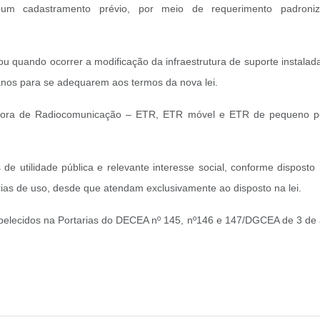
ar um cadastramento prévio, por meio de requerimento padron
quando ocorrer a modificação da infraestrutura de suporte instalada
anos para se adequarem aos termos da nova lei.
issora de Radiocomunicação – ETR, ETR móvel e ETR de pequeno po
 utilidade pública e relevante interesse social, conforme disposto
as de uso, desde que atendam exclusivamente ao disposto na lei.
tabelecidos na Portarias do DECEA nº 145, nº146 e 147/DGCEA de 3 de