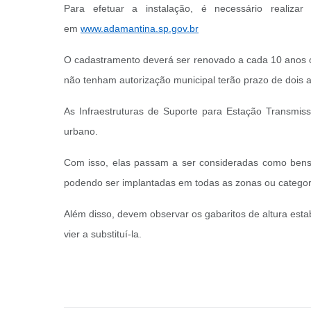
Para efetuar a instalação, é necessário realiz
em
www.adamantina.sp.gov.br
O cadastramento deverá ser renovado a cada 10 anos ou 
não tenham autorização municipal terão prazo de dois 
As Infraestruturas de Suporte para Estação Transm
urbano.
Com isso, elas passam a ser consideradas como bens de
podendo ser implantadas em todas as zonas ou categori
Além disso, devem observar os gabaritos de altura es
vier a substituí-la.