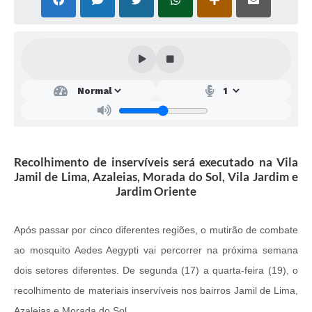
SEBRAE
LGPD
Sugestões
SOLICITAÇÕES PRESENCIAIS (SIC-FÍSICO)
Expediente
Sistemas
Recolhimento de inservíveis será executado na Vila
Jamil de Lima, Azaleias, Morada do Sol, Vila Jardim e
Ouvidoria
Jardim Oriente
Galeria de Vídeos
Após passar por cinco diferentes regiões, o mutirão de combate
Projetos
ao mosquito Aedes Aegypti vai percorrer na próxima semana
Contas Públicas
dois setores diferentes. De segunda (17) a quarta-feira (19), o
Editais
recolhimento de materiais inservíveis nos bairros Jamil de Lima,
Azaleias e Morada do Sol.