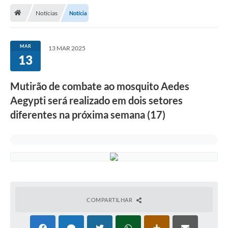
Notícias
Notícia
Legislação
Atos Municipais
MAR
13 MAR 2025
13
Transparência
CIPA 2026-2027
Mutirão de combate ao mosquito Aedes
Cadastros Culturais
Aegypti será realizado em dois setores
diferentes na próxima semana (17)
Lei Paulo Gustavo
Aldir Blanc (PNAB)
Arquivos para Download
e-SIC
Carta de Serviços
COMPARTILHAR
PROCON