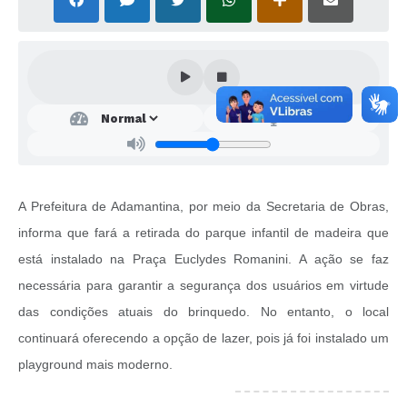
SEBRAE
LGPD
Sugestões
SOLICITAÇÕES PRESENCIAIS (SIC-FÍSICO)
Expediente
Sistemas
A Prefeitura de Adamantina, por meio da Secretaria de Obras,
Ouvidoria
informa que fará a retirada do parque infantil de madeira que
está instalado na Praça Euclydes Romanini. A ação se faz
Galeria de Vídeos
necessária para garantir a segurança dos usuários em virtude
Projetos
das condições atuais do brinquedo. No entanto, o local
Contas Públicas
continuará oferecendo a opção de lazer, pois já foi instalado um
playground mais moderno.
Editais