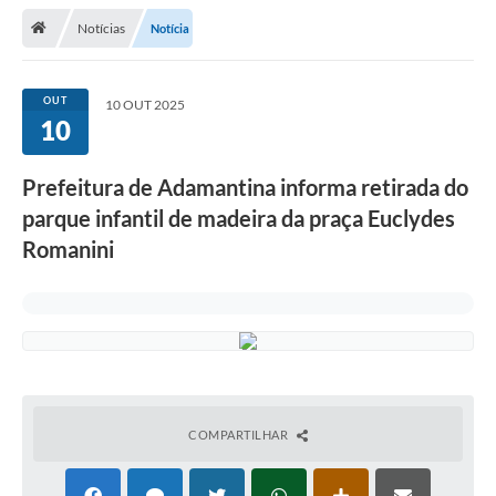
Notícias
Notícia
Legislação
Atos Municipais
OUT
10 OUT 2025
10
Transparência
CIPA 2026-2027
Prefeitura de Adamantina informa retirada do
Cadastros Culturais
parque infantil de madeira da praça Euclydes
Romanini
Lei Paulo Gustavo
Aldir Blanc (PNAB)
Arquivos para Download
e-SIC
Carta de Serviços
COMPARTILHAR
PROCON