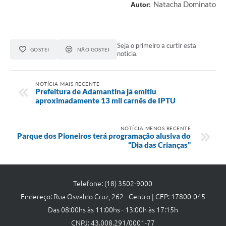
Links
Natacha Dominato
Autor:
Agenda
Seja o primeiro a curtir esta
GOSTEI
NÃO GOSTEI
notícia.
NOTÍCIA MAIS RECENTE
Prefeitura de Adamantina já emitiu
aproximadamente 13 mil carnês de IPTU
NOTÍCIA MENOS RECENTE
Parque dos Pioneiros terá programação alusiva do
“Dia das Crianças”
Telefone: (18) 3502-9000
Endereço: Rua Osvaldo Cruz, 262 - Centro | CEP: 17800-045
Das 08:00hs às 11:00hs - 13:00h às 17:15h
CNPJ: 43.008.291/0001-77