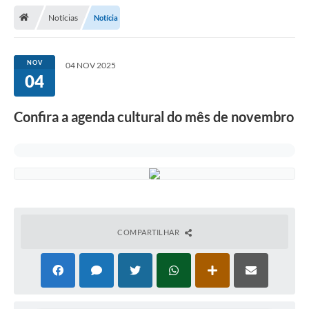
Notícias
Notícia
Legislação
Atos Municipais
NOV
04 NOV 2025
04
Transparência
CIPA 2026-2027
Confira a agenda cultural do mês de novembro
Cadastros Culturais
Lei Paulo Gustavo
Aldir Blanc (PNAB)
Arquivos para Download
COMPARTILHAR
e-SIC
Carta de Serviços
PROCON