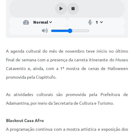
SEBRAE
LGPD
Sugestões
SOLICITAÇÕES PRESENCIAIS (SIC-FÍSICO)
A agenda cultural do mês de novembro teve início no último
Expediente
final de semana com a presença da carreta itinerante do Museu
Sistemas
Catavento e, ainda, com a 1ª mostra de cenas de Halloween
Ouvidoria
promovida pela Ciapittufo.
Galeria de Vídeos
As atividades culturais são promovida pela Prefeitura de
Projetos
Adamantina, por meio da Secretaria de Cultura e Turismo.
Contas Públicas
Blackout Casa Afro
Editais
A programação continua com a mostra artística e exposição dos