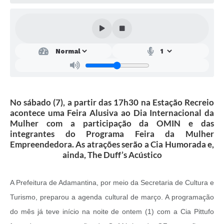
SEBRAE
LGPD
Sugestões
SOLICITAÇÕES PRESENCIAIS (SIC-FÍSICO)
Expediente
No sábado (7), a partir das 17h30 na Estação Recreio
Sistemas
acontece uma Feira Alusiva ao Dia Internacional da
Mulher com a participação da OMIN e das
Ouvidoria
integrantes do Programa Feira da Mulher
Empreendedora. As atrações serão a Cia Humorada e,
Galeria de Vídeos
ainda, The Duff’s Acústico
Projetos
A Prefeitura de Adamantina, por meio da Secretaria de Cultura e
Contas Públicas
Turismo, preparou a agenda cultural de março. A programação
Editais
do mês já teve início na noite de ontem (1) com a Cia Pittufo