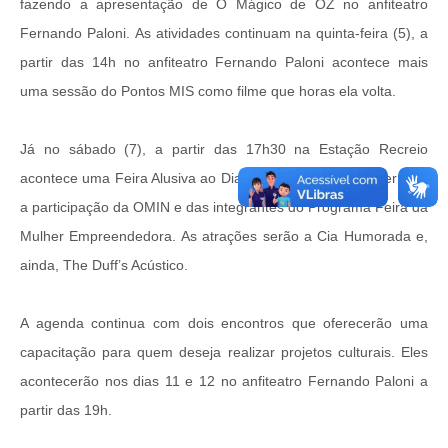
Links
fazendo a apresentação de O Mágico de OZ no anfiteatro
Fernando Paloni. As atividades continuam na quinta-feira (5), a
Agenda
partir das 14h no anfiteatro Fernando Paloni acontece mais
uma sessão do Pontos MIS como filme que horas ela volta.
Já no sábado (7), a partir das 17h30 na Estação Recreio
acontece uma Feira Alusiva ao Dia Internacional da Mulher com
a participação da OMIN e das integrantes do Programa Feira da
Mulher Empreendedora. As atrações serão a Cia Humorada e,
ainda, The Duff’s Acústico.
A agenda continua com dois encontros que oferecerão uma
capacitação para quem deseja realizar projetos culturais. Eles
acontecerão nos dias 11 e 12 no anfiteatro Fernando Paloni a
partir das 19h.