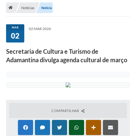
Notícias
Notícia
Legislação
Atos Municipais
MAR
02 MAR 2026
02
Transparência
CIPA 2026-2027
Secretaria de Cultura e Turismo de
Cadastros Culturais
Adamantina divulga agenda cultural de março
Lei Paulo Gustavo
Aldir Blanc (PNAB)
Arquivos para Download
e-SIC
COMPARTILHAR
Carta de Serviços
PROCON