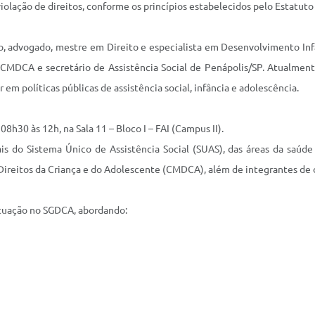
iolação de direitos, conforme os princípios estabelecidos pelo Estatuto
lo, advogado, mestre em Direito e especialista em Desenvolvimento In
CMDCA e secretário de Assistência Social de Penápolis/SP. Atualment
m políticas públicas de assistência social, infância e adolescência.
8h30 às 12h, na Sala 11 – Bloco I – FAI (Campus II).
onais do Sistema Único de Assistência Social (SUAS), das áreas da saúd
ireitos da Criança e do Adolescente (CMDCA), além de integrantes de o
tuação no SGDCA, abordando: