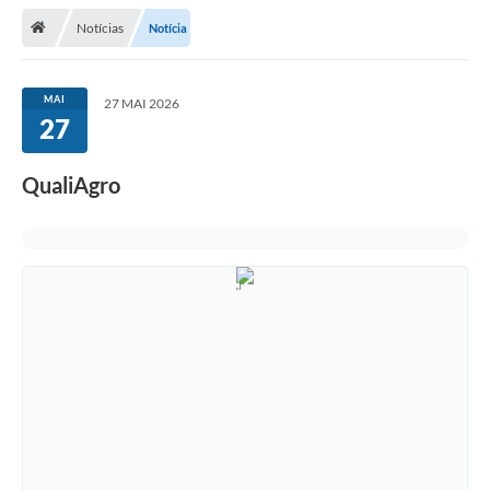
Notícias
Notícia
Legislação
Atos Municipais
MAI
27 MAI 2026
27
Transparência
CIPA 2026-2027
QualiAgro
Cadastros Culturais
Lei Paulo Gustavo
Aldir Blanc (PNAB)
Arquivos para Download
e-SIC
Carta de Serviços
PROCON