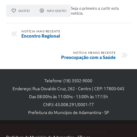
Seja o primeiro a curtir esta
GOSTEI
NÃO GOSTEI
notícia.
NOTÍCIA MAIS RECENTE
Encontro Regional
NOTÍCIA MENOS RECENTE
Preocupação com a Saúde
Telefone: (18) 3502-9000
Endereço: Rua Osvaldo Cruz, 262 - Centro | CEP: 17800-045
Das 08:00hs às 11:00hs - 13:00h às 17:15h
CNPJ: 43.008.291/0001-77
Prefeitura do Município de Adamantina - SP
Versão do Sistema:
3.5.3 - 19/06/2026