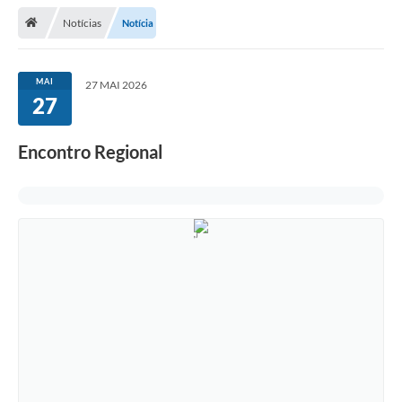
Notícias
Notícia
Legislação
Atos Municipais
MAI
27 MAI 2026
27
Transparência
CIPA 2026-2027
Encontro Regional
Cadastros Culturais
Lei Paulo Gustavo
Aldir Blanc (PNAB)
Arquivos para Download
e-SIC
Carta de Serviços
PROCON