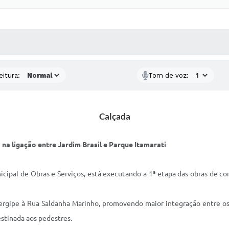
 MÍDIAS
RECEBA NOTÍCIAS
eitura:
Tom de voz:
Calçada
na ligação entre Jardim Brasil e Parque Itamarati
cipal de Obras e Serviços, está executando a 1ª etapa das obras de con
rgipe à Rua Saldanha Marinho, promovendo maior integração entre os 
stinada aos pedestres.