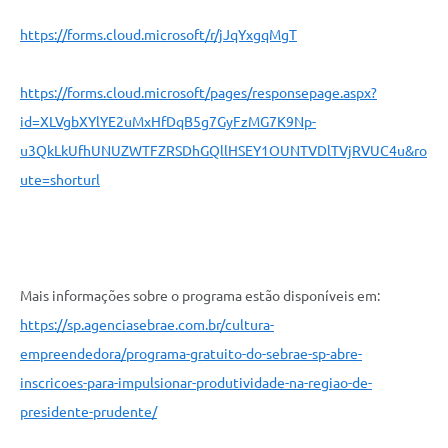
https://forms.cloud.microsoft/r/jJqYxgqMgT
https://forms.cloud.microsoft/pages/responsepage.aspx?
id=XLVgbXYlYE2uMxHfDqB5g7GyFzMG7K9Np-
u3QkLkUfhUNUZWTFZRSDhGQllHSEY1OUNTVDlTVjRVUC4u&ro
ute=shorturl
Mais informações sobre o programa estão disponíveis em:
https://sp.agenciasebrae.com.br/cultura-
empreendedora/programa-gratuito-do-sebrae-sp-abre-
inscricoes-para-impulsionar-produtividade-na-regiao-de-
presidente-prudente/