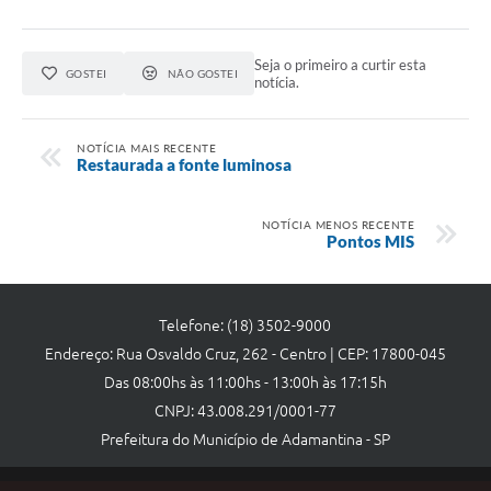
Seja o primeiro a curtir esta
GOSTEI
NÃO GOSTEI
notícia.
NOTÍCIA MAIS RECENTE
Restaurada a fonte luminosa
NOTÍCIA MENOS RECENTE
Pontos MIS
Telefone: (18) 3502-9000
Endereço: Rua Osvaldo Cruz, 262 - Centro | CEP: 17800-045
Das 08:00hs às 11:00hs - 13:00h às 17:15h
CNPJ: 43.008.291/0001-77
Prefeitura do Município de Adamantina - SP