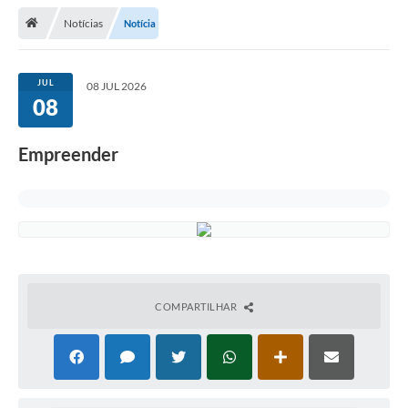
Notícias
Notícia
Legislação
Atos Municipais
JUL
08 JUL 2026
08
Transparência
CIPA 2026-2027
Empreender
Cadastros Culturais
Lei Paulo Gustavo
Aldir Blanc (PNAB)
Arquivos para Download
COMPARTILHAR
e-SIC
Carta de Serviços
PROCON