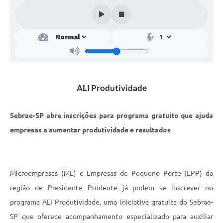
SEBRAE
LGPD
Sugestões
SOLICITAÇÕES PRESENCIAIS (SIC-FÍSICO)
ALI Produtividade
Expediente
Sistemas
Sebrae-SP abre inscrições para programa gratuito que ajuda
Ouvidoria
empresas a aumentar produtividade e resultados
Galeria de Vídeos
Projetos
Microempresas (ME) e Empresas de Pequeno Porte (EPP) da
Contas Públicas
região de Presidente Prudente já podem se inscrever no
programa ALI Produtividade, uma iniciativa gratuita do Sebrae-
Editais
SP que oferece acompanhamento especializado para auxiliar