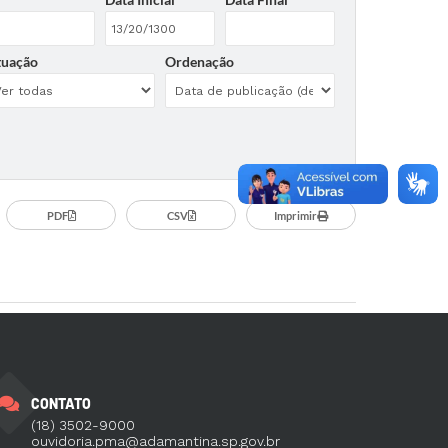
tuação
Ordenação
PDF
CSV
Imprimir
CONTATO
(18) 3502-9000
ouvidoria.pma@adamantina.sp.gov.br