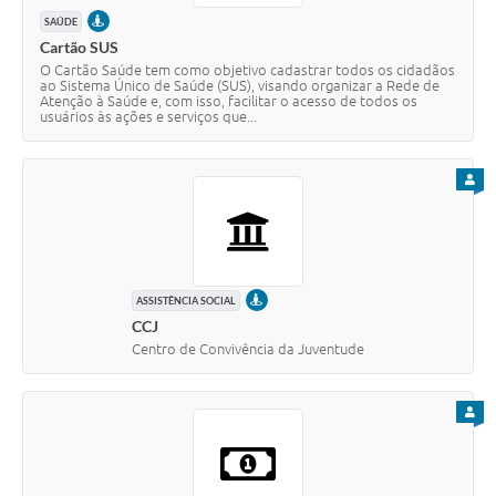
PRESENCIAL
SAÚDE
Cartão SUS
O Cartão Saúde tem como objetivo cadastrar todos os cidadãos
ao Sistema Único de Saúde (SUS), visando organizar a Rede de
Atenção à Saúde e, com isso, facilitar o acesso de todos os
usuários às ações e serviços que...
PARA
PRESENCIAL
ASSISTÊNCIA SOCIAL
CCJ
Centro de Convivência da Juventude
PARA