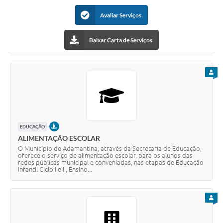
SEBRAE
Avaliar Serviços
LGPD
Baixar Carta de Serviços
Sugestões
SOLICITAÇÕES PRESENCIAIS (SIC-FÍSICO)
PARA
Expediente
Sistemas
Ouvidoria
PRESENCIAL
EDUCAÇÃO
ALIMENTAÇÃO ESCOLAR
Galeria de Vídeos
O Município de Adamantina, através da Secretaria de Educação,
oferece o serviço de alimentação escolar, para os alunos das
redes públicas municipal e conveniadas, nas etapas de Educação
Projetos
Infantil Ciclo I e II, Ensino...
Contas Públicas
PARA
Editais