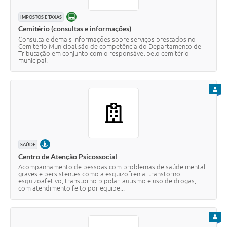
ONLINE
IMPOSTOS E TAXAS
Cemitério (consultas e informações)
Consulta e demais informações sobre serviços prestados no
Cemitério Municipal são de competência do Departamento de
Tributação em conjunto com o responsável pelo cemitério
municipal.
PARA
PRESENCIAL
SAÚDE
Centro de Atenção Psicossocial
Acompanhamento de pessoas com problemas de saúde mental
graves e persistentes como a esquizofrenia, transtorno
esquizoafetivo, transtorno bipolar, autismo e uso de drogas,
com atendimento feito por equipe...
PARA