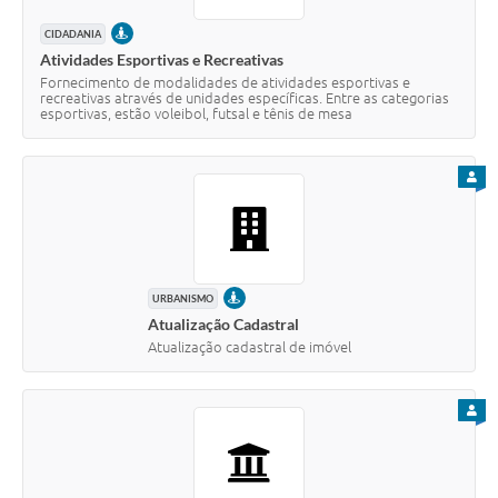
PRESENCIAL
CIDADANIA
Atividades Esportivas e Recreativas
Fornecimento de modalidades de atividades esportivas e
recreativas através de unidades específicas. Entre as categorias
esportivas, estão voleibol, futsal e tênis de mesa
PARA
PRESENCIAL
URBANISMO
Atualização Cadastral
Atualização cadastral de imóvel
PARA