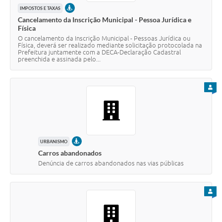
PRESENCIAL
IMPOSTOS E TAXAS
Cancelamento da Inscrição Municipal - Pessoa Jurídica e
Física
O cancelamento da Inscrição Municipal - Pessoas Jurídica ou
Física, deverá ser realizado mediante solicitação protocolada na
Prefeitura juntamente com a DECA-Declaração Cadastral
preenchida e assinada pelo...
PARA
PRESENCIAL
URBANISMO
Carros abandonados
Denúncia de carros abandonados nas vias públicas
PARA