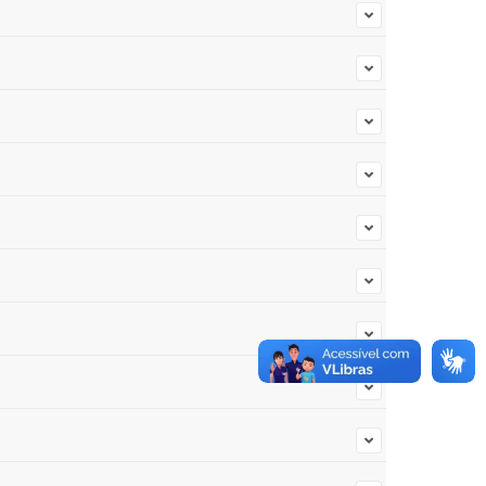
 fica localizada na Alameda Fernão Dias, 545 - Centro,
nvolvimento, localizado na Alameda Fernão Dias, 545 -
alizado na Alameda Fernão Dias, 545 - Centro,
profissional em formação na área de educação
ianças serão devidamente encaminhadas as EMEIs Ciclo I
o na opção "
SERVIDOR
" do menu de acesso rápido e em
rtal) para fazer o login.
e a sua data de nascimento para a exibição do seu
F para gerar uma senha.