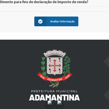
 de matrícula e sua senha anteriormente cadastrada (vide perguntas anterior
imento para fins de declaração de imposto de renda?
seguida clique no submenu "
Holerite Eletrônico"
.
orrespondente ao
Mês/Ano
desejado.
 de matrícula e sua senha anteriormente cadastrada (vide perguntas anterior
seguida clique no submenu "
Inf. De Rendimento
".
orrespondente ao
Exercício
e
Ano
desejado.
Avaliar Informação