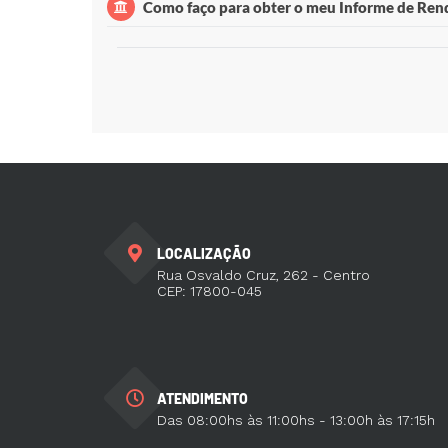
Acesse o
Portal do Servidor
, informando seu número
Como faço para obter o meu Informe de Rend
Após fazer o login, clique no menu "
Serviços
" e em 
Em seguida, clique no botão "Visualizar" da linha c
Acesse o
Portal do Servidor
, informando seu número
Após fazer o login, clique no menu "
Serviços
" e em 
Em seguida, clique no botão "
Visualizar
" da linha c
LOCALIZAÇÃO
Rua Osvaldo Cruz, 262 - Centro
CEP: 17800-045
ATENDIMENTO
Das 08:00hs às 11:00hs - 13:00h às 17:15h