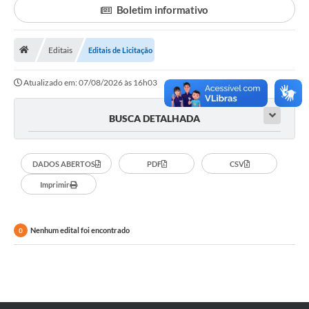
Boletim informativo
Legislação
Atos Municipais
Editais
Editais de Licitação
Transparência
Atualizado em: 07/08/2026 às 16h03
CIPA 2026-2027
BUSCA DETALHADA
Cadastros Culturais
Lei Paulo Gustavo
DADOS ABERTOS
PDF
CSV
Imprimir
Aldir Blanc (PNAB)
Arquivos para Download
Nenhum edital foi encontrado
0
e-SIC
Carta de Serviços
PROCON