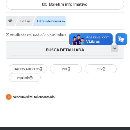
Boletim informativo
Legislação
Atos Municipais
Editais
Editais de Concurso
Transparência
Atualizado em: 03/08/2026 às 15h01
CIPA 2026-2027
BUSCA DETALHADA
Cadastros Culturais
Lei Paulo Gustavo
DADOS ABERTOS
PDF
CSV
Imprimir
Aldir Blanc (PNAB)
Arquivos para Download
Nenhum edital foi encontrado
0
e-SIC
Carta de Serviços
PROCON