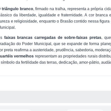
O
triângulo branco
, firmado na tralha, representa a própria c
lássico da liberdade, igualdade e fraternidade. A cor branca 
ureza e religiosidade, enquanto o Brasão contido nessa figur
unicipal.
As
faixas brancas carregadas de sobre-faixas pretas
, que
rradiação do Poder Municipal, que se expande de forma planeja
or preta reafirma a austeridade, prudência, sabedoria, moderaç
uartéis vermelhos
representam as propriedades rurais distribuí
 símbolo da fertilidade das terras, dedicação, amor-pátrio, audá
 MÍDIAS