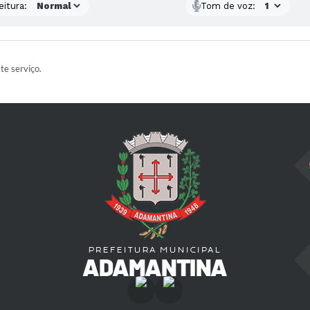
eitura:
Tom de voz:
ste serviço.