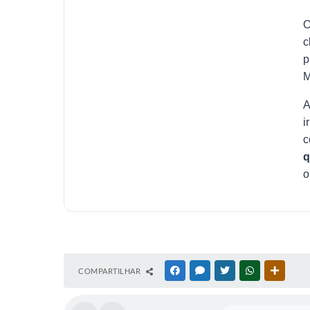
c
p
M
i
c
q
o
COMPARTILHAR
FACEBOOK
MESSENGER
TWITTER
WHATSAPP
OUTRAS