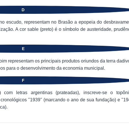
D
o escudo, representam no Brasão a epopeia do desbravame
ização. A cor sable (preto) é o símbolo de austeridade, prudên
E
im representam os principais produtos oriundos da terra dadiv
teios para o desenvolvimento da economia municipal.
F
com letras argentinas (prateadas), inscreve-se o topôn
ronológicos "1939" (marcando o ano de sua fundação) e "19
ca).