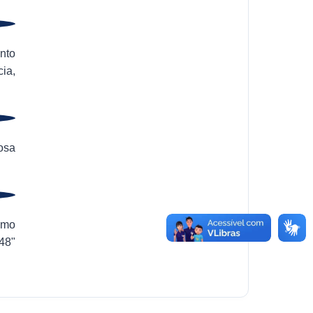
nto
cia,
osa
imo
48"