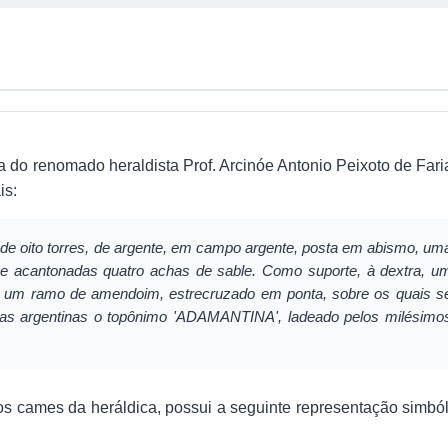
 do renomado heraldista Prof. Arcinóe Antonio Peixoto de Faria
is:
de oito torres, de argente, em campo argente, posta em abismo, um
e e acantonadas quatro achas de sable. Como suporte, à dextra, u
istra um ramo de amendoim, estrecruzado em ponta, sobre os quais s
tras argentinas o topônimo 'ADAMANTINA', ladeado pelos milésimo
os cames da heráldica, possui a seguinte representação simból