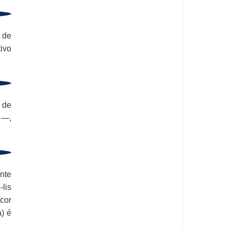
 de
ivo
 de
 —,
nte
-lis
cor
a) é