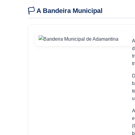
🏳️ A Bandeira Municipal
A
d
t
t
D
b
t
u
A
e
(
b