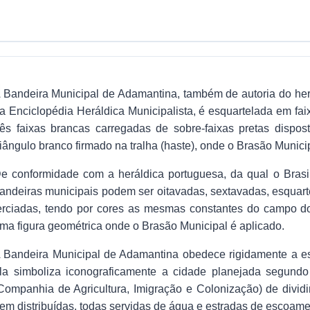
 Bandeira Municipal de Adamantina, também de autoria do heral
a Enciclopédia Heráldica Municipalista, é esquartelada em fai
rês faixas brancas carregadas de sobre-faixas pretas dispo
riângulo branco firmado na tralha (haste), onde o Brasão Munici
e conformidade com a heráldica portuguesa, da qual o Brasil
andeiras municipais podem ser oitavadas, sextavadas, esquart
erciadas, tendo por cores as mesmas constantes do campo do
ma figura geométrica onde o Brasão Municipal é aplicado.
 Bandeira Municipal de Adamantina obedece rigidamente a es
la simboliza iconograficamente a cidade planejada segundo
Companhia de Agricultura, Imigração e Colonização) de divi
em distribuídas, todas servidas de água e estradas de escoame