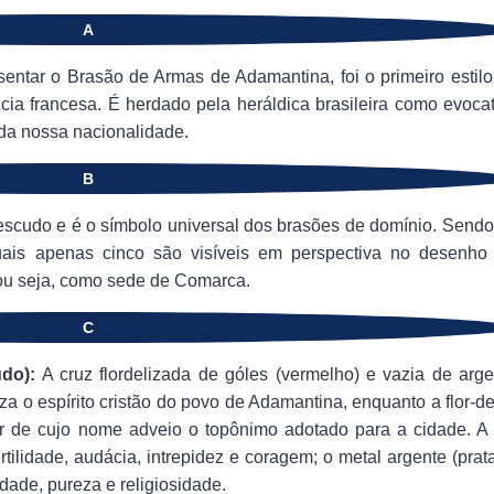
A
sentar o Brasão de Armas de Adamantina, foi o primeiro estilo
cia francesa. É herdado pela heráldica brasileira como evocat
 da nossa nacionalidade.
B
scudo e é o símbolo universal dos brasões de domínio. Sendo
quais apenas cinco são visíveis em perspectiva no desenho
 ou seja, como sede de Comarca.
C
do):
A cruz flordelizada de góles (vermelho) e vazia de arge
iza o espírito cristão do povo de Adamantina, enquanto a flor-de
r de cujo nome adveio o topônimo adotado para a cidade. A 
rtilidade, audácia, intrepidez e coragem; o metal argente (prat
dade, pureza e religiosidade.