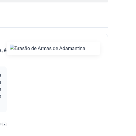
, é
a
m
e
s
ica