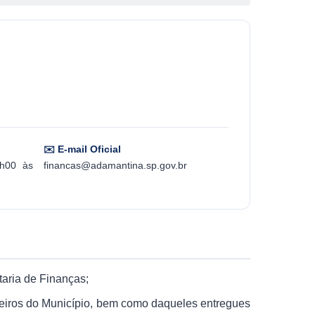
✉️ E-mail Oficial
h00 às
financas@adamantina.sp.gov.br
taria de Finanças;
nceiros do Município, bem como daqueles entregues