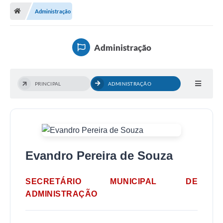
Administração
Legislação
Atos Municipais
Administração
Transparência
CIPA 2026-2027
PRINCIPAL
ADMINISTRAÇÃO
Cadastros Culturais
Lei Paulo Gustavo
Aldir Blanc (PNAB)
Evandro Pereira de Souza
Arquivos para Download
e-SIC
SECRETÁRIO MUNICIPAL DE
Carta de Serviços
ADMINISTRAÇÃO
PROCON