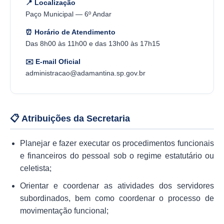
📍 Localização
SEBRAE
Paço Municipal — 6º Andar
LGPD
⏰ Horário de Atendimento
Das 8h00 às 11h00 e das 13h00 às 17h15
Sugestões
✉️ E-mail Oficial
SOLICITAÇÕES PRESENCIAIS (SIC-FÍSICO)
administracao@adamantina.sp.gov.br
Expediente
Sistemas
📋 Atribuições da Secretaria
Ouvidoria
Planejar e fazer executar os procedimentos funcionais
Galeria de Vídeos
e financeiros do pessoal sob o regime estatutário ou
Projetos
celetista;
Orientar e coordenar as atividades dos servidores
Contas Públicas
subordinados, bem como coordenar o processo de
Editais
movimentação funcional;