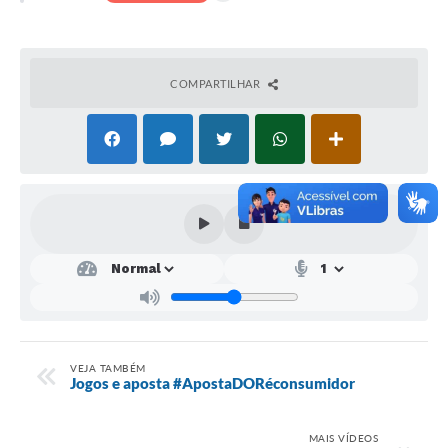
SEBRAE
LGPD
COMPARTILHAR
Sugestões
SOLICITAÇÕES PRESENCIAIS (SIC-FÍSICO)
Expediente
Sistemas
Ouvidoria
Galeria de Vídeos
Projetos
VEJA TAMBÉM
Contas Públicas
Jogos e aposta #ApostaDORéconsumidor
Editais
MAIS VÍDEOS