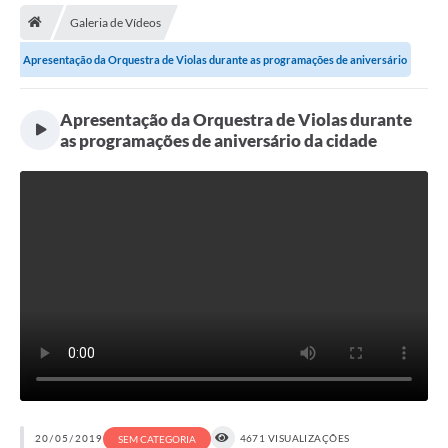
Galeria de Vídeos
Legislação
Apresentação da Orquestra de Violas durante as programações de aniversário
Atos Municipais
da...
Transparência
Apresentação da Orquestra de Violas durante
as programações de aniversário da cidade
CIPA 2026-2027
Cadastros Culturais
Lei Paulo Gustavo
Aldir Blanc (PNAB)
Arquivos para Download
e-SIC
Carta de Serviços
PROCON
20/05/2019
4671 VISUALIZAÇÕES
SEM CATEGORIA