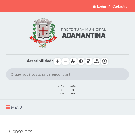
Login / Cadastro
Acessibilidade
MENU
A Cidade
Conselhos
Secretarias