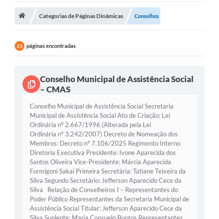
Legislação
Categorias de Páginas Dinâmicas
Conselhos
Atos Municipais
páginas encontradas
23
Transparência
CIPA 2026-2027
Conselho Municipal de Assistência Social
– CMAS
Cadastros Culturais
Conselho Municipal de Assistência Social Secretaria
Lei Paulo Gustavo
Municipal de Assistência Social Ato de Criação: Lei
Ordinária nº 2.667/1996 (Alterada pela Lei
Aldir Blanc (PNAB)
Ordinária nº 3.242/2007) Decreto de Nomeação dos
Membros: Decreto nº 7.106/2025 Regimento Interno
Arquivos para Download
Diretoria Executiva Presidente: Ivone Aparecida dos
Santos Oliveira Vice-Presidente: Márcia Aparecida
e-SIC
Formigoni Sakai Primeira Secretária: Tatiane Teixeira da
Silva Segundo Secretário: Jefferson Aparecido Cece da
Carta de Serviços
Silva Relação de Conselheiros I – Representantes do
Poder Público Representantes da Secretaria Municipal de
Assistência Social Titular: Jefferson Aparecido Cece da
PROCON
Silva Suplente: Maria Consuelo Burgos Representantes