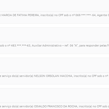
(a) MARCIA DE FATIMA PEREIRA, inscrito(a) no CPF sob o nº 069.***.***- 64, Agente
b o nº 483.***.***-63, Auxiliar Administrativo – ref. 06 “A”, para responder pe
e serviço do(a) servidor(a) NELSON ORSOLAN MACCHIA, inscrito(a) no CPF sob o nº 00
e serviço do(a) servidor(a) OSVALDO FRANCISCO DA ROCHA, inscrito(a) no CPF sob o 