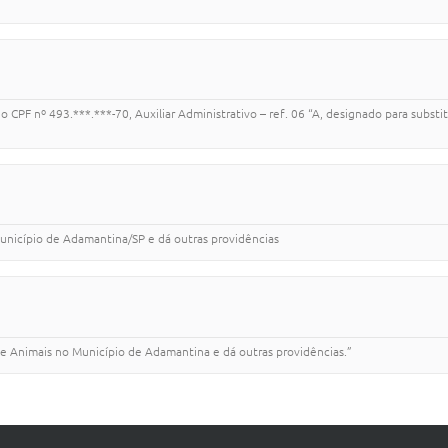
PF nº 493.***.***-70, Auxiliar Administrativo – ref. 06 “A, designado para subs
Município de Adamantina/SP e dá outras providências
de Animais no Município de Adamantina e dá outras providências.”