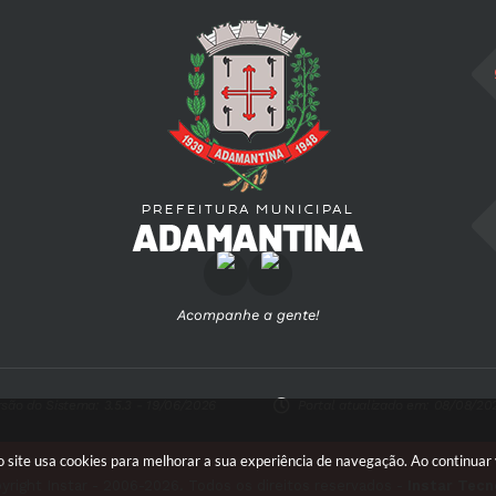
Acompanhe a gente!
rsão do Sistema:
3.5.3 - 19/06/2026
Portal atualizado em:
08/08/202
so site usa cookies para melhorar a sua experiência de navegação. Ao continua
yright Instar - 2006-2026. Todos os direitos reservados -
Instar Tecn