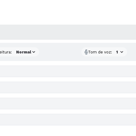
 MÍDIAS
eitura:
Tom de voz: