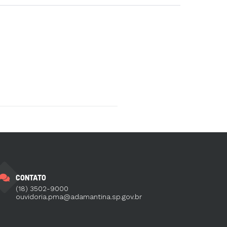
CONTATO
(18) 3502-9000
ouvidoria.pma@adamantina.sp.gov.br