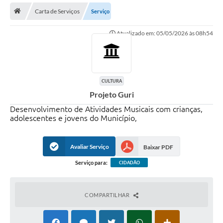
Carta de Serviços
Serviço
Legislação
Atualizado em: 05/05/2026 às 08h54
Atos Municipais
Transparência
CIPA 2026-2027
CULTURA
Projeto Guri
Cadastros Culturais
Desenvolvimento de Atividades Musicais com crianças,
Lei Paulo Gustavo
adolescentes e jovens do Município,
Aldir Blanc (PNAB)
Avaliar Serviço
Baixar PDF
Arquivos para Download
Serviço para:
CIDADÃO
e-SIC
Carta de Serviços
COMPARTILHAR
PROCON