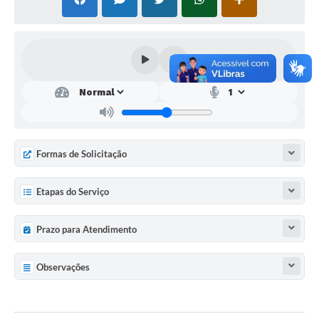
SEBRAE
LGPD
Sugestões
SOLICITAÇÕES PRESENCIAIS (SIC-FÍSICO)
Expediente
Sistemas
Formas de Solicitação
Ouvidoria
Etapas do Serviço
Galeria de Vídeos
Prazo para Atendimento
Projetos
Contas Públicas
Observações
Editais