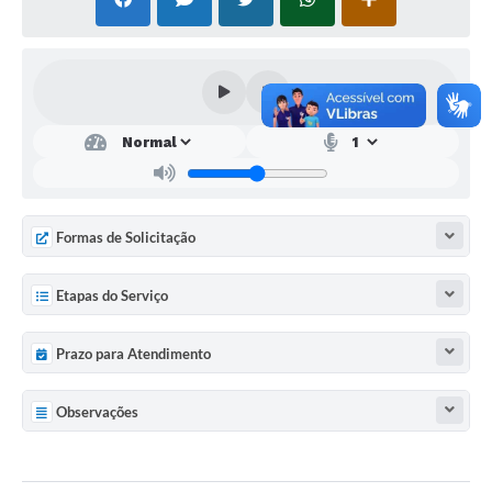
SEBRAE
LGPD
Sugestões
SOLICITAÇÕES PRESENCIAIS (SIC-FÍSICO)
Expediente
Sistemas
Formas de Solicitação
Ouvidoria
Etapas do Serviço
Galeria de Vídeos
Prazo para Atendimento
Projetos
Contas Públicas
Observações
Editais