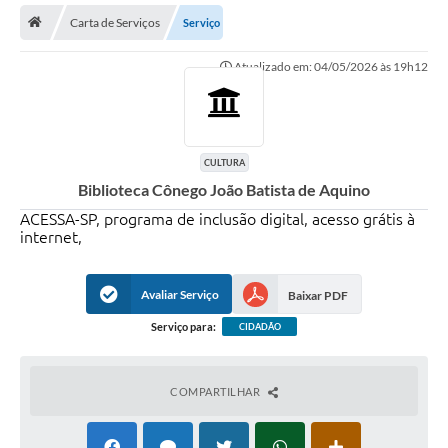
Carta de Serviços
Serviço
Legislação
Atualizado em: 04/05/2026 às 19h12
Atos Municipais
Transparência
CIPA 2026-2027
CULTURA
Biblioteca Cônego João Batista de Aquino
Cadastros Culturais
ACESSA-SP, programa de inclusão digital, acesso grátis à
Lei Paulo Gustavo
internet,
Aldir Blanc (PNAB)
Avaliar Serviço
Baixar PDF
Arquivos para Download
Serviço para:
CIDADÃO
e-SIC
Carta de Serviços
COMPARTILHAR
PROCON