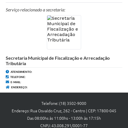
Links
Serviço relacionado a secretaria:
Agenda
Secretaria Municipal de Fiscalização e Arrecadação
Tributária
ATENDIMENTO:
TELEFONE:
E-MAIL:
ENDEREÇO:
Telefone: (18) 3502-9000
Endereço: Rua Osvaldo Cruz, 262 - Centro | CEP: 17800-045
Das 08:00hs às 11:00hs - 13:00h às 17:15h
CNPJ: 43.008.291/0001-77