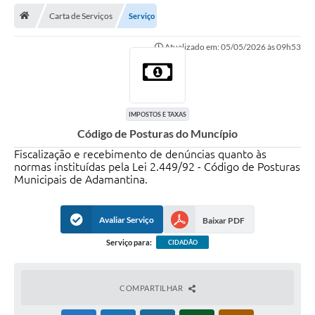
Carta de Serviços
Serviço
Legislação
Atualizado em: 05/05/2026 às 09h53
Atos Municipais
Transparência
CIPA 2026-2027
IMPOSTOS E TAXAS
Código de Posturas do Muncípio
Cadastros Culturais
Fiscalização e recebimento de denúncias quanto às
Lei Paulo Gustavo
normas instituídas pela Lei 2.449/92 - Código de Posturas
Municipais de Adamantina.
Aldir Blanc (PNAB)
Arquivos para Download
Avaliar Serviço
Baixar PDF
Serviço para:
CIDADÃO
e-SIC
Carta de Serviços
COMPARTILHAR
PROCON