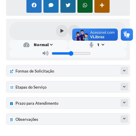
SEBRAE
LGPD
Sugestões
SOLICITAÇÕES PRESENCIAIS (SIC-FÍSICO)
Expediente
Sistemas
Formas de Solicitação
Ouvidoria
Etapas do Serviço
Galeria de Vídeos
Projetos
Prazo para Atendimento
Contas Públicas
Observações
Editais