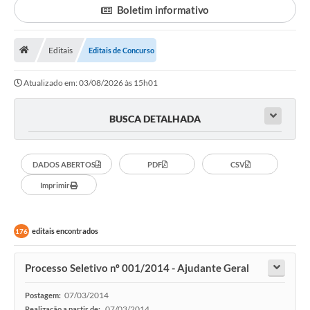
Boletim informativo
Legislação
Atos Municipais
Editais
Editais de Concurso
Transparência
Atualizado em: 03/08/2026 às 15h01
CIPA 2026-2027
BUSCA DETALHADA
Cadastros Culturais
Lei Paulo Gustavo
DADOS ABERTOS
PDF
CSV
Imprimir
Aldir Blanc (PNAB)
Arquivos para Download
editais encontrados
176
e-SIC
Processo Seletivo nº 001/2014 - Ajudante Geral
Carta de Serviços
PROCON
07/03/2014
Postagem:
07/03/2014
Realização a partir de: