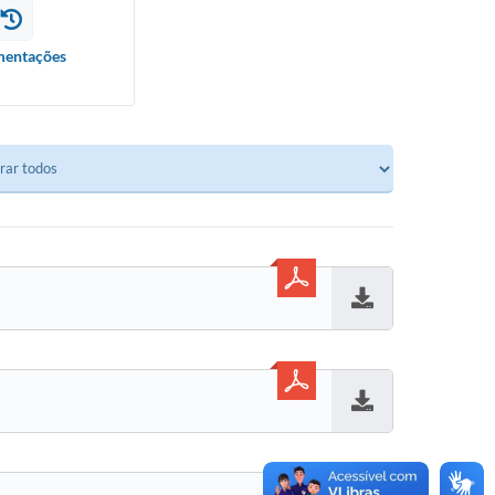
entações
Baixar
Baixar