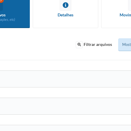
5
vos
Detalhes
Movim
ações, etc)
Filtrar arquivos