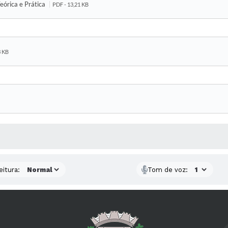
eórica e Prática
PDF - 13,21 KB
3 KB
 MÍDIAS
eitura:
Tom de voz: