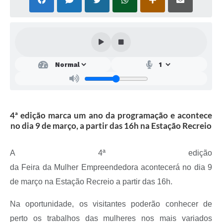
SEBRAE
LGPD
Sugestões
SOLICITAÇÕES PRESENCIAIS (SIC-FÍSICO)
Expediente
Sistemas
4ª edição marca um ano da programação e acontece
no dia 9 de março, a partir das 16h na Estação Recreio
Ouvidoria
Galeria de Vídeos
A 4ª edição
Projetos
da Feira da Mulher Empreendedora acontecerá no dia 9
de março na Estação Recreio a partir das 16h.
Contas Públicas
Editais
Na oportunidade, os visitantes poderão conhecer de
perto os trabalhos das mulheres nos mais variados