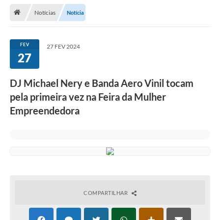
Notícias
Notícia
Legislação
Atos Municipais
FEV
27 FEV 2024
27
Transparência
CIPA 2026-2027
DJ Michael Nery e Banda Aero Vinil tocam
Cadastros Culturais
pela primeira vez na Feira da Mulher
Empreendedora
Lei Paulo Gustavo
Aldir Blanc (PNAB)
Arquivos para Download
e-SIC
Carta de Serviços
COMPARTILHAR
PROCON