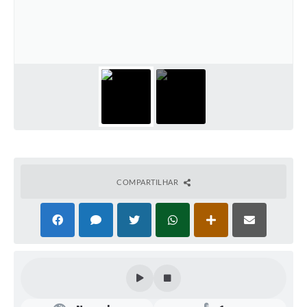
SEBRAE
LGPD
Sugestões
SOLICITAÇÕES PRESENCIAIS (SIC-FÍSICO)
Expediente
Sistemas
Ouvidoria
COMPARTILHAR
Galeria de Vídeos
Projetos
Contas Públicas
Editais