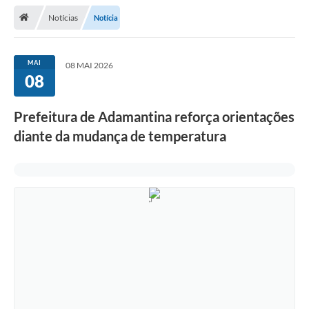
Notícias
Notícia
Legislação
Atos Municipais
MAI
08 MAI 2026
08
Transparência
CIPA 2026-2027
Prefeitura de Adamantina reforça orientações
Cadastros Culturais
diante da mudança de temperatura
Lei Paulo Gustavo
Aldir Blanc (PNAB)
Arquivos para Download
e-SIC
Carta de Serviços
PROCON