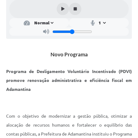
SEBRAE
LGPD
Sugestões
SOLICITAÇÕES PRESENCIAIS (SIC-FÍSICO)
Novo Programa
Expediente
Sistemas
Programa de Desligamento Voluntário Incentivado (PDVI)
Ouvidoria
promove renovação administrativa e eficiência fiscal em
Adamantina
Galeria de Vídeos
Projetos
Contas Públicas
Com o objetivo de modernizar a gestão pública, otimizar a
alocação de recursos humanos e fortalecer o equilíbrio das
Editais
contas públicas, a Prefeitura de Adamantina instituiu o Programa