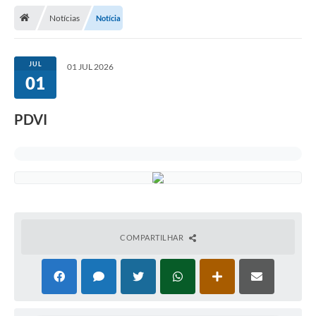
Notícias
Notícia
Legislação
Atos Municipais
JUL
01 JUL 2026
01
Transparência
CIPA 2026-2027
PDVI
Cadastros Culturais
Lei Paulo Gustavo
Aldir Blanc (PNAB)
Arquivos para Download
COMPARTILHAR
e-SIC
Carta de Serviços
PROCON