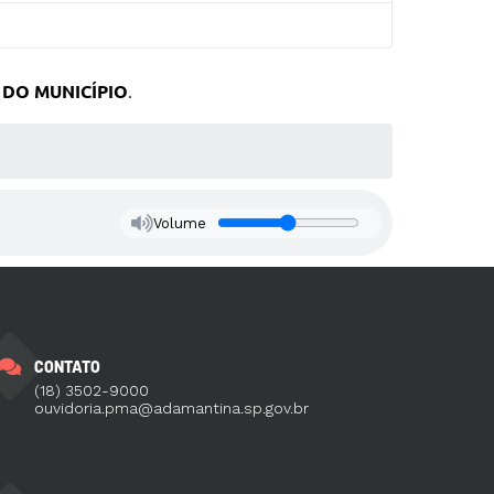
 DO MUNICÍPIO
.
Volume
CONTATO
(18) 3502-9000
ouvidoria.pma@adamantina.sp.gov.br