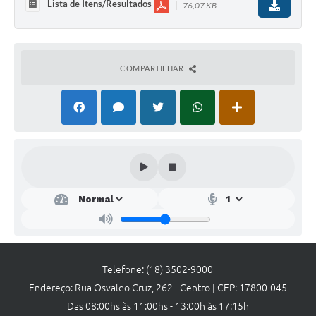
Lista de Itens/Resultados
76,07 KB
SEBRAE
LGPD
Sugestões
COMPARTILHAR
SOLICITAÇÕES PRESENCIAIS (SIC-FÍSICO)
Expediente
Sistemas
Ouvidoria
Galeria de Vídeos
Projetos
Contas Públicas
Telefone: (18) 3502-9000
Endereço: Rua Osvaldo Cruz, 262 - Centro | CEP: 17800-045
Editais
Das 08:00hs às 11:00hs - 13:00h às 17:15h