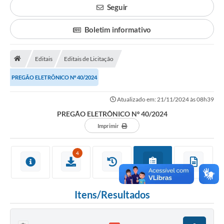
Seguir
Legislação
Boletim informativo
Atos Municipais
Transparência
Editais
Editais de Licitação
CIPA 2026-2027
PREGÃO ELETRÔNICO Nº 40/2024
Cadastros Culturais
Atualizado em: 21/11/2024 às 08h39
PREGÃO ELETRÔNICO Nº 40/2024
Lei Paulo Gustavo
Imprimir
Aldir Blanc (PNAB)
4
Arquivos para Download
e-SIC
Itens/Resultados
Carta de Serviços
PROCON