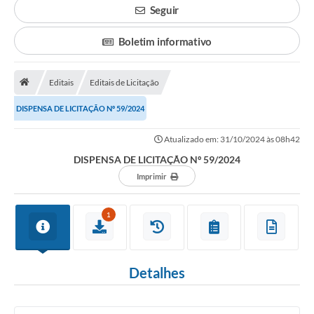
Seguir
Legislação
Boletim informativo
Atos Municipais
Transparência
Editais
Editais de Licitação
CIPA 2026-2027
DISPENSA DE LICITAÇÃO Nº 59/2024
Cadastros Culturais
Atualizado em: 31/10/2024 às 08h42
DISPENSA DE LICITAÇÃO Nº 59/2024
Lei Paulo Gustavo
Imprimir
Aldir Blanc (PNAB)
1
Arquivos para Download
e-SIC
Detalhes
Carta de Serviços
PROCON