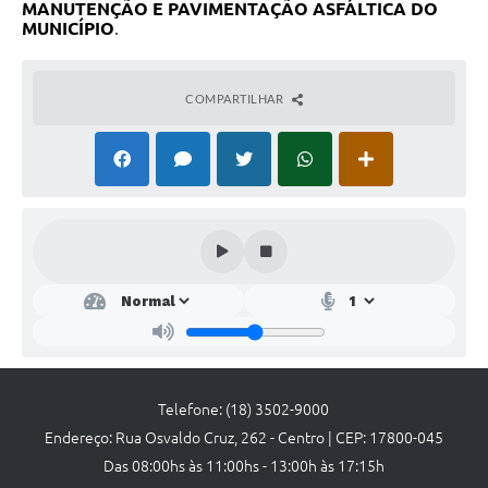
Links
MANUTENÇÃO E PAVIMENTAÇÃO ASFÁLTICA DO
MUNICÍPIO
.
Agenda
COMPARTILHAR
Telefone: (18) 3502-9000
Endereço: Rua Osvaldo Cruz, 262 - Centro | CEP: 17800-045
Das 08:00hs às 11:00hs - 13:00h às 17:15h