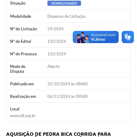
Situação
HOMOLOGADO
SEBRAE
Modalidade
Dispensa de Licitação
LGPD
Nº da Licitação
59/2024
Sugestões
Nº do Edital
132/2024
SOLICITAÇÕES PRESENCIAIS (SIC-FÍSICO)
Expediente
Nº do Processo
132/2024
Sistemas
Modo de
Aberto
Disputa
Ouvidoria
Publicado em
31/10/2024 às 08h00
Galeria de Vídeos
Realização em
06/11/2024 às 09h00
Projetos
Local
Contas Públicas
www.bll.org.br
Editais
AQUISIÇÃO DE PEDRA BICA CORRIDA PARA