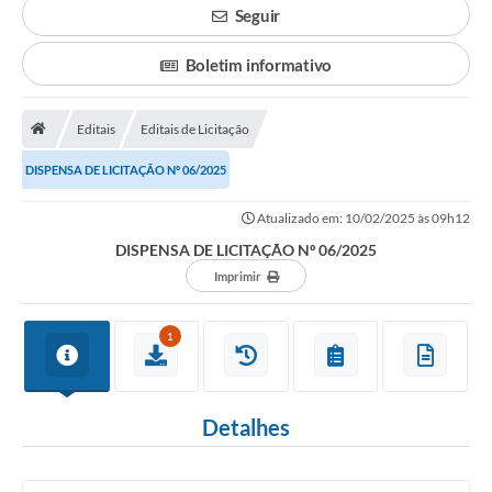
Seguir
Legislação
Boletim informativo
Atos Municipais
Transparência
Editais
Editais de Licitação
CIPA 2026-2027
DISPENSA DE LICITAÇÃO Nº 06/2025
Cadastros Culturais
Atualizado em: 10/02/2025 às 09h12
DISPENSA DE LICITAÇÃO Nº 06/2025
Lei Paulo Gustavo
Imprimir
Aldir Blanc (PNAB)
1
Arquivos para Download
e-SIC
Detalhes
Carta de Serviços
PROCON