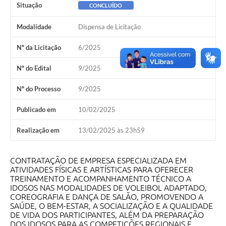
Situação
CONCLUÍDO
SEBRAE
Modalidade
Dispensa de Licitação
LGPD
Nº da Licitação
6/2025
Sugestões
Nº do Edital
9/2025
SOLICITAÇÕES PRESENCIAIS (SIC-FÍSICO)
Expediente
Nº do Processo
9/2025
Sistemas
Publicado em
10/02/2025
Ouvidoria
Realização em
13/02/2025 às 23h59
Galeria de Vídeos
CONTRATAÇÃO DE EMPRESA ESPECIALIZADA EM
Projetos
ATIVIDADES FÍSICAS E ARTÍSTICAS PARA OFERECER
TREINAMENTO E ACOMPANHAMENTO TÉCNICO A
IDOSOS NAS MODALIDADES DE VOLEIBOL ADAPTADO,
Contas Públicas
COREOGRAFIA E DANÇA DE SALÃO, PROMOVENDO A
SAÚDE, O BEM-ESTAR, A SOCIALIZAÇÃO E A QUALIDADE
Editais
DE VIDA DOS PARTICIPANTES, ALÉM DA PREPARAÇÃO
DOS IDOSOS PARA AS COMPETIÇÕES REGIONAIS E