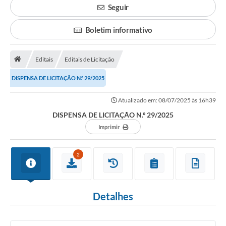
Seguir
Legislação
Boletim informativo
Atos Municipais
Transparência
Editais
Editais de Licitação
CIPA 2026-2027
DISPENSA DE LICITAÇÃO N.º 29/2025
Cadastros Culturais
Atualizado em: 08/07/2025 às 16h39
DISPENSA DE LICITAÇÃO N.º 29/2025
Lei Paulo Gustavo
Imprimir
Aldir Blanc (PNAB)
2
Arquivos para Download
e-SIC
Detalhes
Carta de Serviços
PROCON