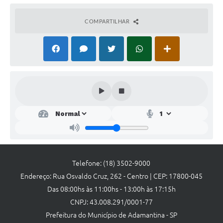
Links
Agenda
COMPARTILHAR
Telefone: (18) 3502-9000
Endereço: Rua Osvaldo Cruz, 262 - Centro | CEP: 17800-045
Das 08:00hs às 11:00hs - 13:00h às 17:15h
CNPJ: 43.008.291/0001-77
Prefeitura do Município de Adamantina - SP