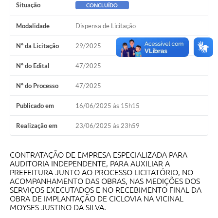
Situação
CONCLUÍDO
SEBRAE
Modalidade
Dispensa de Licitação
LGPD
Nº da Licitação
29/2025
Sugestões
Nº do Edital
47/2025
SOLICITAÇÕES PRESENCIAIS (SIC-FÍSICO)
Expediente
Nº do Processo
47/2025
Sistemas
Publicado em
16/06/2025 às 15h15
Ouvidoria
Realização em
23/06/2025 às 23h59
Galeria de Vídeos
CONTRATAÇÃO DE EMPRESA ESPECIALIZADA PARA
Projetos
AUDITORIA INDEPENDENTE, PARA AUXILIAR A
PREFEITURA JUNTO AO PROCESSO LICITATÓRIO, NO
ACOMPANHAMENTO DAS OBRAS, NAS MEDIÇÕES DOS
Contas Públicas
SERVIÇOS EXECUTADOS E NO RECEBIMENTO FINAL DA
OBRA DE IMPLANTAÇÃO DE CICLOVIA NA VICINAL
Editais
MOYSES JUSTINO DA SILVA.