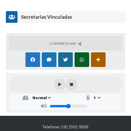
Links
Agenda
Secretarias Vinculadas
COMPARTILHAR
Secr
etar
ia
Mu
nici
pal
de
Telefone: (18) 3502-9000
Pla