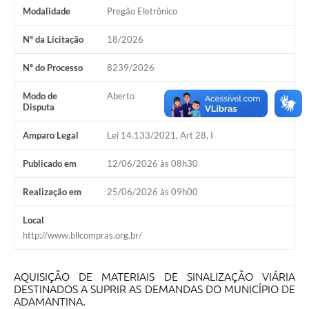
Modalidade
Pregão Eletrônico
SEBRAE
LGPD
Nº da Licitação
18/2026
Sugestões
Nº do Processo
8239/2026
SOLICITAÇÕES PRESENCIAIS (SIC-FÍSICO)
Modo de
Aberto
Disputa
Expediente
Amparo Legal
Lei 14.133/2021, Art 28, I
Sistemas
Publicado em
12/06/2026 às 08h30
Ouvidoria
Realização em
25/06/2026 às 09h00
Galeria de Vídeos
Local
Projetos
http://www.bllcompras.org.br/
Contas Públicas
AQUISIÇÃO DE MATERIAIS DE SINALIZAÇÃO VIÁRIA
Editais
DESTINADOS A SUPRIR AS DEMANDAS DO MUNICÍPIO DE
ADAMANTINA.