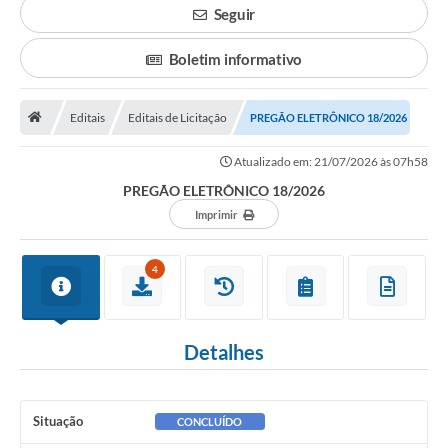
Seguir
Legislação
Boletim informativo
Atos Municipais
Transparência
Editais
Editais de Licitação
PREGÃO ELETRÔNICO 18/2026
CIPA 2026-2027
Atualizado em: 21/07/2026 às 07h58
PREGÃO ELETRÔNICO 18/2026
Cadastros Culturais
Imprimir
Lei Paulo Gustavo
Aldir Blanc (PNAB)
4
Arquivos para Download
Detalhes
e-SIC
Carta de Serviços
Situação
CONCLUÍDO
PROCON