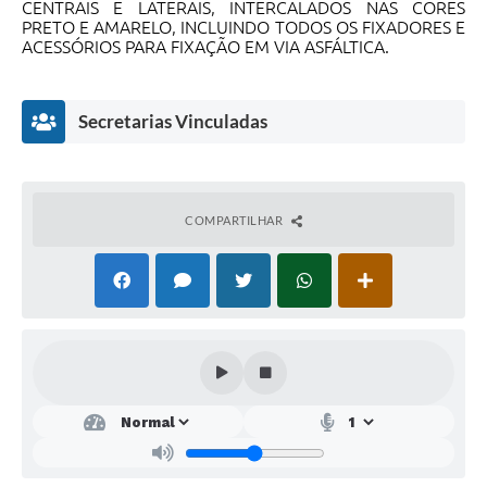
Links
CENTRAIS E LATERAIS, INTERCALADOS NAS CORES
PRETO E AMARELO, INCLUINDO TODOS OS FIXADORES E
Agenda
ACESSÓRIOS PARA FIXAÇÃO EM VIA ASFÁLTICA.
Secretarias Vinculadas
COMPARTILHAR
Secr
etar
ia
Mu
nici