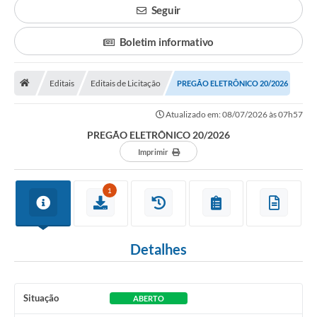
Seguir
Legislação
Boletim informativo
Atos Municipais
Transparência
Editais
Editais de Licitação
PREGÃO ELETRÔNICO 20/2026
CIPA 2026-2027
Atualizado em: 08/07/2026 às 07h57
PREGÃO ELETRÔNICO 20/2026
Cadastros Culturais
Imprimir
Lei Paulo Gustavo
Aldir Blanc (PNAB)
1
Arquivos para Download
Detalhes
e-SIC
Carta de Serviços
Situação
ABERTO
PROCON